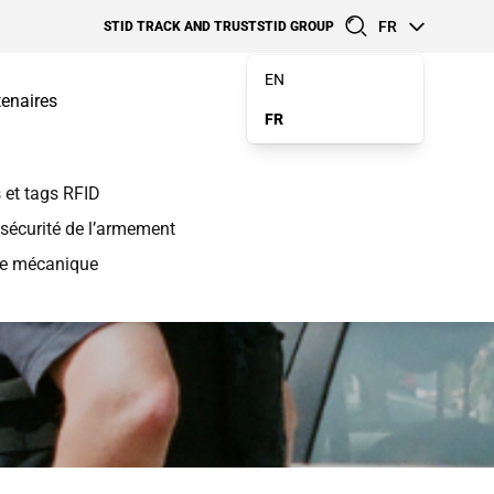
FR
STID TRACK AND TRUST
STID GROUP
EN
tenaires
Mon compte
FR
 et tags RFID
sécurité de l’armement
e mécanique