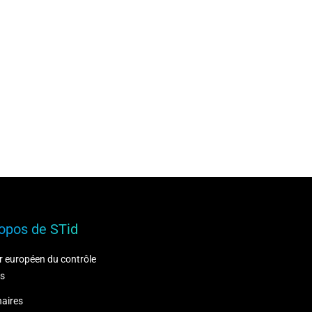
opos de STid
r européen du contrôle
ès
naires