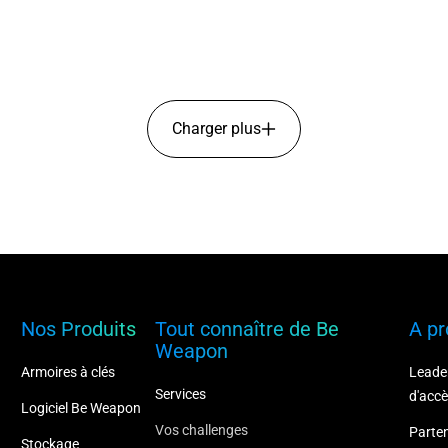
Charger plus
Nos Produits
Tout connaître de Be
A pr
Weapon
Armoires à clés
Leade
Services
d'acc
Logiciel Be Weapon
Vos challenges
Parte
Stockage