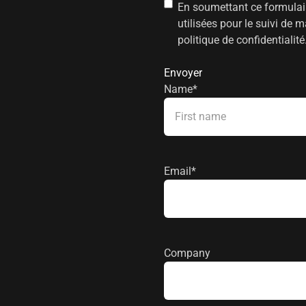
Consentement
*
En soumettant ce formulai
utilisées pour le suivi d
politique de confidentialité
Name
*
Prénom
Email
*
Company