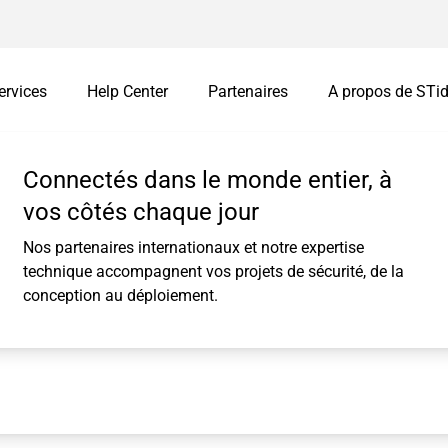
ervices
Help Center
Partenaires
A propos de STi
s
mations
Vos challenges
Connectés dans le monde entier, à
Interfaces intellige
Customisation
vos côtés chaque jour
Easy secure
Identifiants personnalisés
Nos partenaires internationaux et notre expertise
Remote Secure
Customisation de lecteurs
technique accompagnent vos projets de sécurité, de la
ues
Easy Remote
conception au déploiement.
I/O Module
Packagées