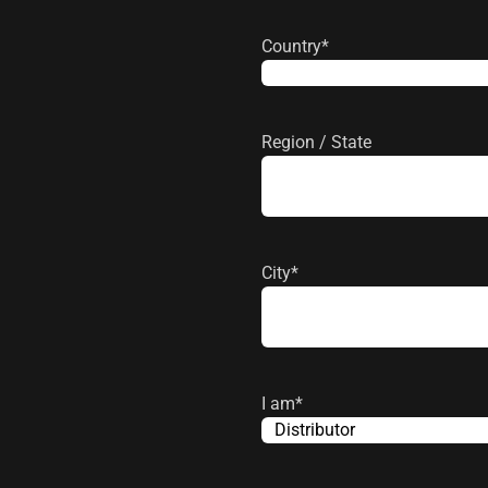
Country
*
Pays
Region / State
City
*
I am
*